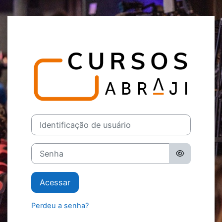
Ir para o conteúdo principal
Acesso a Curso
Identificação de usuário
Senha
Acessar
Perdeu a senha?